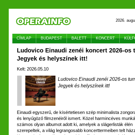
2026. augu
CÍMLAP
BUDAPEST
BALETT
KONCERT
KÜLF
Ludovico Einaudi zenéi koncert 2026-os t
Jegyek és helyszínek itt!
Kelt: 2026.05.10
Ludovico Einaudi zenéi 2026-os tur
Jegyek és helyszínek itt!
Einaudi egyszerű, de kísértetiesen szép minimalista zongor
és lenyűgöző filmzenéiről ismert. Közel harmincéves munká
számos olyan albumot adott ki, amelyek a slágerlisták élén
szerepeltek, a világ legrangosabb koncerttermeiben telt ház