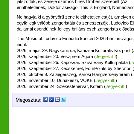
játszottak, és zenéje számos híres filmben szerepelt (Az
érinthetetlenek, Doktor Zsivago, This is England, Nomadlan
Ne hagyja ki a gyönyörű zene felejthetetlen estjét, amelyen a
egyik legkiválóbb zongoristája és zeneszerzője, Ludovico E
dallamai csendülnek fel egy briliáns cseh zongorista előadá
The Music of Ludovico Einaudio koncert 2026-ban országos
indul:
2026. május 29. Nagykanizsa, Kanizsai Kultúrális Központ (
2026. szeptember 20. Veszprém Agora (
Jegyek itt!
)
2026. szeptember 26. Kaposvár. Szivárvány Kultúrpalota (
J
2026. szeptember 27. Kecskemét, FourPoints by Sheraton (
2026. október 9. Zalaegerszeg, Városi Hangversenyterem (
2026. november 10. Dunakeszi, VOKE (
Jegyek itt!
)
2026. november 24. Székesfehérvár, Köfém (
Jegyek itt!
)
Megosztás: